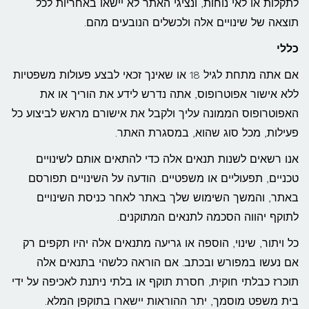
לתקלות או לאי נוחות, ונציגי האתר לא יישאו באחריות לכל
תוצאה של שינויים אלה ולכשלים הנובעים מהם.
כללי
אם אתה מתחת לגיל 18 או שאינך זכאי לבצע פעולות משפטיות
ללא אישור אפוטרופוס, אתה נדרש לידע את הוריך או את
האפוטרופוס הממונה עליך ולקבל את אישורם מראש לביצוע כל
פעילות, מכל סוג שהוא, במסגרת האתר.
אנו רשאים לשנות תנאים אלה כדי להתאים אותם לשינויים
טכניים, תפעוליים או משפטיים. הודעה על השינויים תפורסם
באתר, והמשך השימוש שלך באתר לאחר כניסת השינויים
לתוקף יהווה הסכמה לתנאים המתוקנים.
כל ויתור, שינוי, הוספה או גריעה מתנאים אלה יהיו תקפים רק
אם נעשו במפורש ובכתב. אם הוראה כלשהי בתנאים אלה
תוכרז כבלתי חוקית, חסרת תוקף או בלתי ניתנת לאכיפה על ידי
בית משפט מוסמך, יתר ההוראות יישארו בתוקפן המלא.