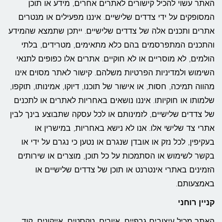
האתר עשוי להכיל קישורים לאתרים אחרים, מידע או תוכן
המסופקים על ידי צדדים שלישיים. איננו מפעילים או מנטרים
אתרים ותכנים אלה של צדדים שלישיים. ייתכן שתמצא שהמידע
והתכנים המתפרסמים בהם כלא מתאימים, מטרידים, בלתי
הולמים, לא מוסריים או לא חוקיים. אתרים אלו כפופים לתנאי
השימוש ולמדיניות הפרטיות משלהם. קישור לאתר מסוים אינו
מהווה תמיכה, חסות, או אישור של תוכנו, דיוקו, אמינותו, תוקפו,
שלמותו או חוקיותו. איננו נושאים באחריות לאתרים או לתכנים
של צדדים שלישיים, לזמינותם או לכל עסקה שתבוצע בינך לבין
אתרי צד שלישי אלו. אנו לא נישא באחריות, במישרין או
בעקיפין, לכל נזק או אובדן שנגרם או נטען כי נגרם על ידי או
בקשר לשימוש או הסתמכות על כל תוכן, מוצרים או שירותים
הזמינים באתרי אינטרנט או תוכן של צדדים שלישיים או
באמצעותם.
קניין רוחני
האתר מכיל עיצובים גרפיים, איורים, טקסטים, אייקונים, קוד