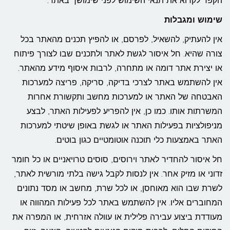
הקפד לקרוא את תנאי השימוש לפני שימושך באתר.
שימוש ומגבלות
אין להעתיק, להשאיל, לפרסם, או להפיץ תכנים מהאתר בכל
צורה שהיא. חל איסור לגשת לאתר ולתכנים שבו לצורך פיתוח
או יצירת אתר דומה או מתחרה, לרבות איסוף מידע מהאתר.
אין להשתמש באתר לצרכי בדיקה, סריקה, פריצה למערכות
האבטחה של האתר או למערכות מחשב ותקשורת אחרות
המשרתות אותו. כמו כן, אין להפריע לפעילות האתר, לבצע
מניפולציות בפעילות האתר או לגשת באופן שיטתי למערכות
האתר באמצעות כלי תוכנה אוטומטיים כגון בוטים.
חל איסור להחדיר לאתר וירוסים, סוסים טרויאניים או כל חומר
זדוני או מזיק אחר. אין לנסות לקבל גישה בלתי מורשית לאתר,
לשרת שבו הוא מאוחסן, או לכל שרת, מחשב או מסד נתונים
המחוברים אליו. אין להשתמש באתר לכל פעילות המהווה או
מעודדת ביצוע עבירה פלילית או עוולה אזרחית, או המפרה את