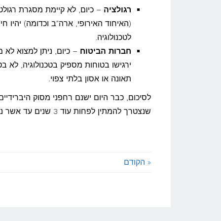
רגולציה
– כיום, לא קיימת מסגרת רגולט
(האיחוד האירופי, ארה"ב וכדומה) יהיו 
לטכנולוגיה.
חברות הביטוח
– כיום, ניתן למצוא לא
ירגישו בטוחות מספיק בטכנולוגיה, לא ב
תאונה או אסון בלתי צפוי.
לסיכום, כבר היום ישנם רחפני מסוק היברידיים
שנצטרך להמתין לפחות עוד 3 שנים עד אשר נוכל להיכנס אל המונית ולהתעופף בצורה אלגנטית אל היעד שלנו.
« הקודם