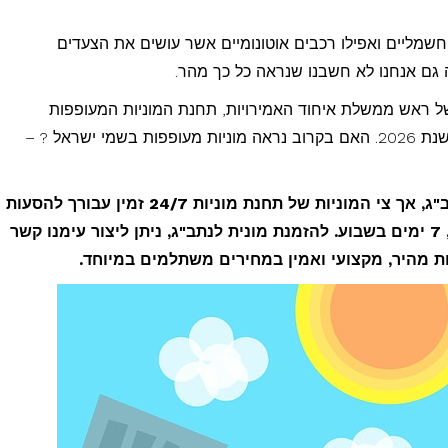
חשמליים ואפילו רכבים אוטונומיים אשר עושים את הצעדים
גם אנחנו לא חשבנו שנראה כל כך מהר.
 של ראש ממשלת איחוד האמירויות, תחנת המוניות המעופפות
הראשונה בעולם תעמוד לרשות הציבור כבר בשנת 2026. האם בקרוב נראה מוניות מעופפות בשמי ישראל ? –
אנחנו עדיין לא מציעים מונית מעופפת לנתב"ג, אך צי המוניות של תחנת מוניות 24/7 זמין עבורך להסעות
לנתב"ג מכל מקום בארץ, 24 שעות ביממה, 7 ימים בשבוע. להזמנת מונית לנתב"ג, ניתן ליצור עימנו קשר