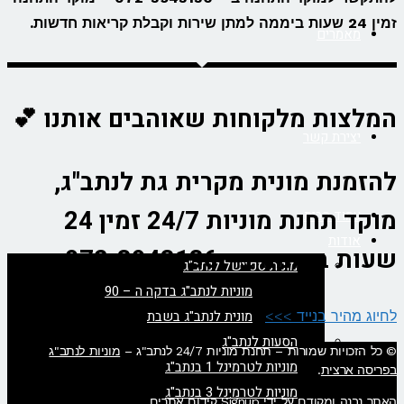
זמין 24 שעות ביממה למתן שירות וקבלת קריאות חדשות.
מאמרים
המלצות מלקוחות שאוהבים אותנו 💕
יצירת קשר
להזמנת מונית מקרית גת לנתב"ג,
מוקד תחנת מוניות 24/7 זמין 24
עמוד הבית
אודות
שעות ביממה ב - 072-3943136.
מונית ספיישל לנתב"ג
מוניות לנתב"ג בדקה ה – 90
מונית לנתב"ג בשבת
לחיוג מהיר בנייד >>>
הסעות לנתב"ג
© כל הזכויות שמורות – תחנת מוניות 24/7 לנתב"ג –
מוניות לנתב"ג
מוניות לטרמינל 1 בנתב"ג
בפריסה ארצית
.
מוניות לטרמינל 3 בנתב"ג
האתר נבנה ומקודם על ידי Signup קידום אתרים.