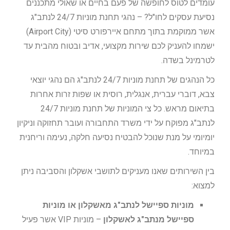
עומדים לטוס לחופשה של פעם בחיים או שאולי מתכננים
נסיעת עסקים לחו"ל? – נהגי תחנת מוניות 24/7 לנתב"ג
אשר ממוקמת בתוך מתחם איירפורט סיטי (Airport City)
ישמחו להעניק לכם שירות מקצועי, אדיב ובטוח מהבית עד
לטרמינל בשדה.
כל הנהגים של תחנת מוניות 24/7 לנתב"ג הם נהגי יוצאי
צבא, דוברי עברית, אנגלית, רוסית או שפות זרות אחרות
בתיאום מראש. כל צי המוניות של תחנת מוניות 24/7
לנתב"ג מפוקח על ידי משרד התחבורה ועובר תחזוקה וניקיון
יומיומי על מנת שנוכל להבטיח נסיעה חלקה, נעימה וריחנית
במיוחד.
בין השירותים שאנו מעניקים לתושבי אשקלון והסביבה ניתן
למצוא:
מוניות ספיישל לנתב"ג מאשקלון או מוניות
ספיישל מנתב"ג לאשקלון
– מוניות VIP אשר פעיל