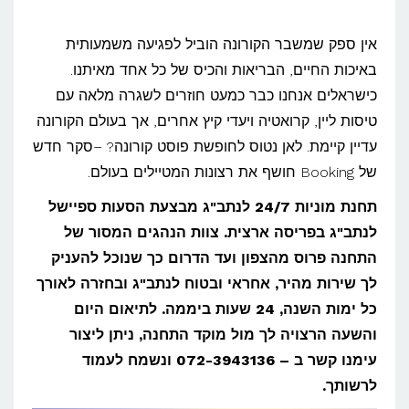
אין ספק שמשבר הקורונה הוביל לפגיעה משמעותית
באיכות החיים, הבריאות והכיס של כל אחד מאיתנו.
כישראלים אנחנו כבר כמעט חוזרים לשגרה מלאה עם
טיסות ליין, קרואטיה ויעדי קיץ אחרים, אך בעולם הקורונה
עדיין קיימת. לאן נטוס לחופשת פוסט קורונה? –סקר חדש
של Booking חושף את רצונות המטיילים בעולם.
תחנת מוניות 24/7 לנתב"ג מבצעת הסעות ספיישל
לנתב"ג בפריסה ארצית. צוות הנהגים המסור של
התחנה פרוס מהצפון ועד הדרום כך שנוכל להעניק
לך שירות מהיר, אחראי ובטוח לנתב"ג ובחזרה לאורך
כל ימות השנה, 24 שעות ביממה. לתיאום היום
והשעה הרצויה לך מול מוקד התחנה, ניתן ליצור
עימנו קשר ב – 072-3943136
ונשמח לעמוד
לרשותך.