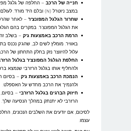
חנייה של הרכב
– החלפה של גלגל מפונ
במצב ניוטרל (N) ובלם היד מורד. לעולם אסור להחליף גלגל בשיפוע, מדובר בסכנת חיים מיידית!
שחרור הגלגל המפונצ'ר
– לאחר שהרכב 
את הגלגל המפונצ'ר. במקרים בהם הגלגל
הרמת הרכב באמצעות ג'ק
– בשלב זה,
באוויר. מומלץ לשים לב, שהג'ק נכנס ב
עלול להיווצר נזק בחלק התחתון של הרכב
החלפת הגלגל המפונצ'ר בגלגל הרזרב
ולהחליף אותו בגלגל הרזרבי שנמצא ברכ
הנמכת הרכב באמצעות ג'ק
– בסיום הח
ולהנמיך את הרכב מחדש על האספלט.
חיזוק הברגים בגלגל הרזרבי
– בסיום, 
הרזרבי לא יתנתק במהלך הנסיעה שלך.
לסיכום, אם יודעים את השלבים הנכונים, החלפ
עצמו.